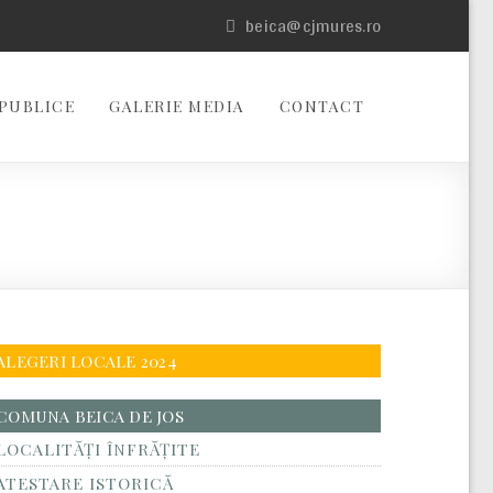
beica@cjmures.ro
PUBLICE
GALERIE MEDIA
CONTACT
ALEGERI LOCALE 2024
COMUNA BEICA DE JOS
LOCALITĂŢI ÎNFRĂŢITE
ATESTARE ISTORICĂ