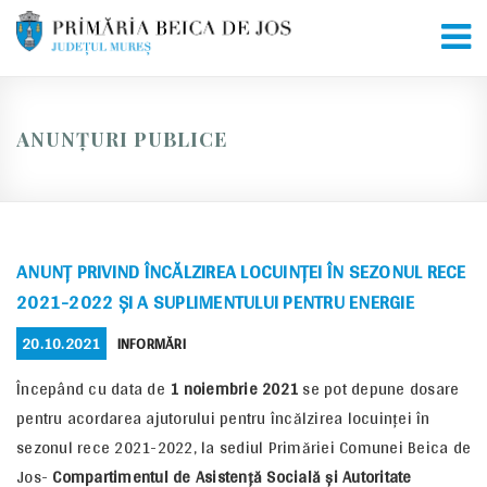
Skip
to
content
ANUNȚURI PUBLICE
ANUNȚ PRIVIND ÎNCĂLZIREA LOCUINȚEI ÎN SEZONUL RECE
2021-2022 ȘI A SUPLIMENTULUI PENTRU ENERGIE
POSTED
CATEGORIES
20.10.2021
INFORMĂRI
ON
Începând cu data de
1 noiembrie 2021
se pot depune dosare
pentru acordarea ajutorului pentru încălzirea locuinței în
sezonul rece 2021-2022, la sediul Primăriei Comunei Beica de
Jos-
Compartimentul de Asistență Socială și Autoritate