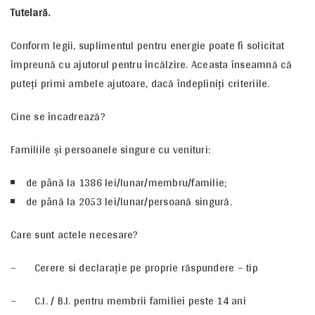
Tutelară.
Conform legii, suplimentul pentru energie poate fi solicitat
împreună cu ajutorul pentru încălzire. Aceasta înseamnă că
puteți primi ambele ajutoare, dacă îndepliniți criteriile.
Cine se încadrează?
Familiile și persoanele singure cu venituri:
de până la 1386 lei/lunar/membru/familie;
de până la 2053 lei/lunar/persoană singură.
Care sunt actele necesare?
– Cerere si declarație pe proprie răspundere – tip
– C.I. / B.I. pentru membrii familiei peste 14 ani