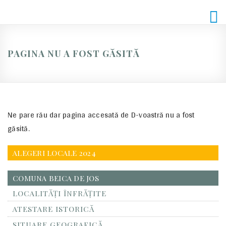
Skip
to
content
PAGINA NU A FOST GĂSITĂ
Ne pare rău dar pagina accesată de D-voastră nu a fost
găsită.
ALEGERI LOCALE 2024
COMUNA BEICA DE JOS
LOCALITĂŢI ÎNFRĂŢITE
ATESTARE ISTORICĂ
SITUARE GEOGRAFICĂ