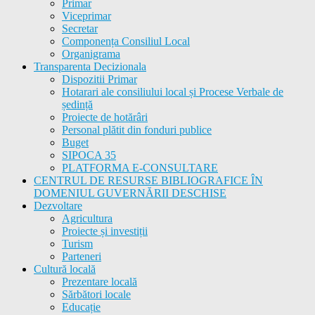
Primar
Viceprimar
Secretar
Componența Consiliul Local
Organigrama
Transparenta Decizionala
Dispozitii Primar
Hotarari ale consiliului local și Procese Verbale de
ședință
Proiecte de hotărâri
Personal plătit din fonduri publice
Buget
SIPOCA 35
PLATFORMA E-CONSULTARE
CENTRUL DE RESURSE BIBLIOGRAFICE ÎN
DOMENIUL GUVERNĂRII DESCHISE
Dezvoltare
Agricultura
Proiecte și investiții
Turism
Parteneri
Cultură locală
Prezentare locală
Sărbători locale
Educație