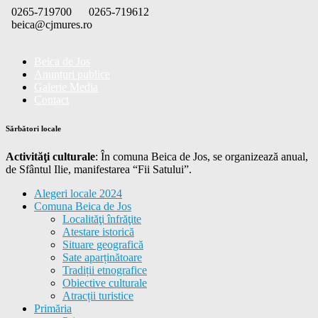
Skip
0265-719700
0265-719612
to
beica@cjmures.ro
content
Beica de Jos
Anunțuri publice
Galerie Media
Contact
Sărbători locale
Activităţi culturale
: În comuna Beica de Jos, se organizează anual,
de Sfântul Ilie, manifestarea “Fii Satului”.
Alegeri locale 2024
Comuna Beica de Jos
Localităţi înfrăţite
Atestare istorică
Situare geografică
Sate aparținătoare
Tradiții etnografice
Obiective culturale
Atracții turistice
Primăria