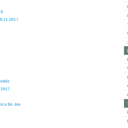
18
16.11.2017
public
1.2017
eica De Jos