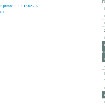
P
er personal din 12.02.2020
ale
D