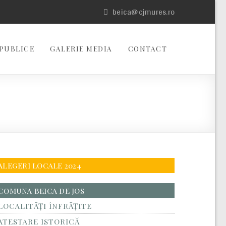
beica@cjmures.ro
PUBLICE
GALERIE MEDIA
CONTACT
ALEGERI LOCALE 2024
COMUNA BEICA DE JOS
LOCALITĂŢI ÎNFRĂŢITE
ATESTARE ISTORICĂ