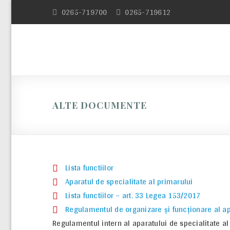
Skip
0265-719700
0265-719612
to
content
ALTE DOCUMENTE
Lista functiilor
Aparatul de specialitate al primarului
Lista functiilor – art. 33 Legea 153/2017
Regulamentul de organizare şi funcţionare al ap
Regulamentul intern al aparatului de specialitate a