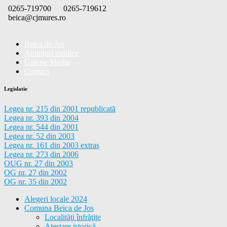
Skip
0265-719700
0265-719612
to
beica@cjmures.ro
content
Beica de Jos
Anunțuri publice
Galerie Media
Contact
Legislatie
Legea nr. 215 din 2001 republicată
Legea nr. 393 din 2004
Legea nr. 544 din 2001
Legea nr. 52 din 2003
Legea nr. 161 din 2003 extras
Legea nr. 273 din 2006
OUG nr. 27 din 2003
OG nr. 27 din 2002
OG nr. 35 din 2002
Alegeri locale 2024
Comuna Beica de Jos
Localităţi înfrăţite
Atestare istorică