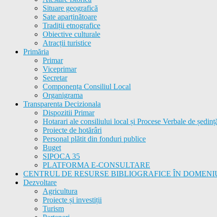
Situare geografică
Sate aparținătoare
Tradiții etnografice
Obiective culturale
Atracții turistice
Primăria
Primar
Viceprimar
Secretar
Componența Consiliul Local
Organigrama
Transparenta Decizionala
Dispozitii Primar
Hotarari ale consiliului local și Procese Verbale de ședinț
Proiecte de hotărâri
Personal plătit din fonduri publice
Buget
SIPOCA 35
PLATFORMA E-CONSULTARE
CENTRUL DE RESURSE BIBLIOGRAFICE ÎN DOMENI
Dezvoltare
Agricultura
Proiecte și investiții
Turism