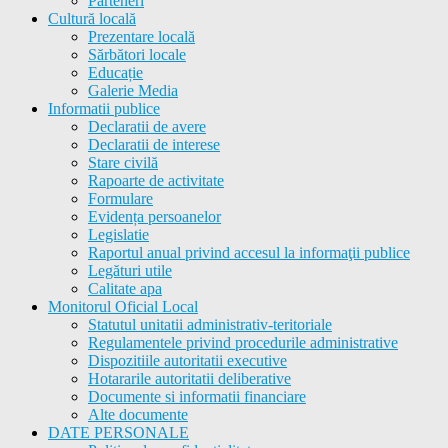
Parteneri
Cultură locală
Prezentare locală
Sărbători locale
Educație
Galerie Media
Informatii publice
Declaratii de avere
Declaratii de interese
Stare civilă
Rapoarte de activitate
Formulare
Evidența persoanelor
Legislatie
Raportul anual privind accesul la informaţii publice
Legături utile
Calitate apa
Monitorul Oficial Local
Statutul unitatii administrativ-teritoriale
Regulamentele privind procedurile administrative
Dispozitiile autoritatii executive
Hotararile autoritatii deliberative
Documente si informatii financiare
Alte documente
DATE PERSONALE