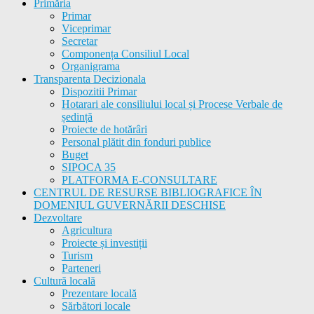
Primăria
Primar
Viceprimar
Secretar
Componența Consiliul Local
Organigrama
Transparenta Decizionala
Dispozitii Primar
Hotarari ale consiliului local și Procese Verbale de
ședință
Proiecte de hotărâri
Personal plătit din fonduri publice
Buget
SIPOCA 35
PLATFORMA E-CONSULTARE
CENTRUL DE RESURSE BIBLIOGRAFICE ÎN
DOMENIUL GUVERNĂRII DESCHISE
Dezvoltare
Agricultura
Proiecte și investiții
Turism
Parteneri
Cultură locală
Prezentare locală
Sărbători locale