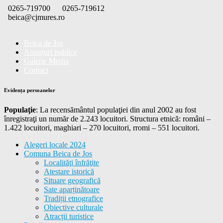
Skip
0265-719700
0265-719612
to
beica@cjmures.ro
content
Beica de Jos
Anunțuri publice
Galerie Media
Contact
Evidența persoanelor
Populaţie
: La recensământul populaţiei din anul 2002 au fost
înregistraţi un număr de 2.243 locuitori. Structura etnică: români –
1.422 locuitori, maghiari – 270 locuitori, rromi – 551 locuitori.
Alegeri locale 2024
Comuna Beica de Jos
Localităţi înfrăţite
Atestare istorică
Situare geografică
Sate aparținătoare
Tradiții etnografice
Obiective culturale
Atracții turistice