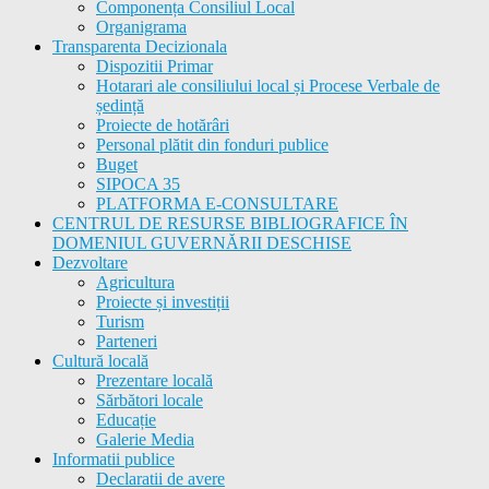
Componența Consiliul Local
Organigrama
Transparenta Decizionala
Dispozitii Primar
Hotarari ale consiliului local și Procese Verbale de
ședință
Proiecte de hotărâri
Personal plătit din fonduri publice
Buget
SIPOCA 35
PLATFORMA E-CONSULTARE
CENTRUL DE RESURSE BIBLIOGRAFICE ÎN
DOMENIUL GUVERNĂRII DESCHISE
Dezvoltare
Agricultura
Proiecte și investiții
Turism
Parteneri
Cultură locală
Prezentare locală
Sărbători locale
Educație
Galerie Media
Informatii publice
Declaratii de avere