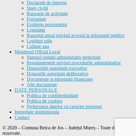
Declaratii de interese
Stare civilă
Rapoarte de activitate
Formulare
Evidența persoanelor
Legislatie
Raportul anual privind accesul la informaţii publice
Legături utile
Calitate apa
Monitorul Oficial Local
Statutul unitatii administrativ-teritoriale
Regulamentele privind procedurile administrative
Dispozitiile autoritatii executive
Hotararile autoritatii deliberative
Documente si informatii financiare
Alte documente
DATE PERSONALE
Politica de confidentialitate
Politica de cookies
Prelucrarea datelor cu caracter personal
Integritate institutionala
Contact
© 2020 – Comuna Beica de Jos – Județul Mureș – Toate drepturile
rezervate.