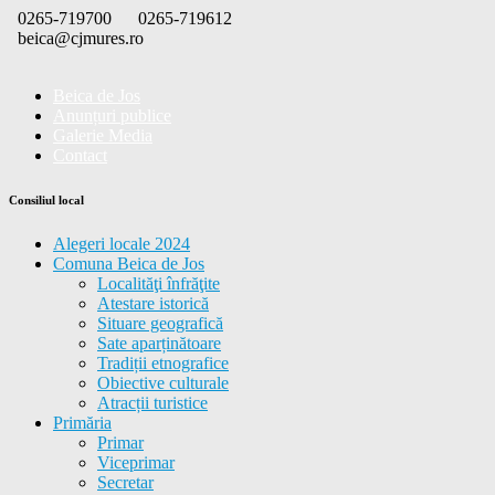
Skip
0265-719700
0265-719612
to
beica@cjmures.ro
content
Beica de Jos
Anunțuri publice
Galerie Media
Contact
Consiliul local
Alegeri locale 2024
Comuna Beica de Jos
Localităţi înfrăţite
Atestare istorică
Situare geografică
Sate aparținătoare
Tradiții etnografice
Obiective culturale
Atracții turistice
Primăria
Primar
Viceprimar
Secretar