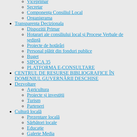
Viceprimar
Secretar
Componența Consiliul Local
Organigrama
Transparenta Decizionala
Dispozitii Primar
Hotarari ale consiliului local și Procese Verbale de
ședință
Proiecte de hotărâri
Personal plătit din fonduri publice
Buget
SIPOCA 35
PLATFORMA E-CONSULTARE
CENTRUL DE RESURSE BIBLIOGRAFICE ÎN
DOMENIUL GUVERNĂRII DESCHISE
Dezvoltare
Agricultura
Proiecte și investiții
Turism
Parteneri
Cultură locală
Prezentare locală
Sărbători locale
Educație
Galerie Media