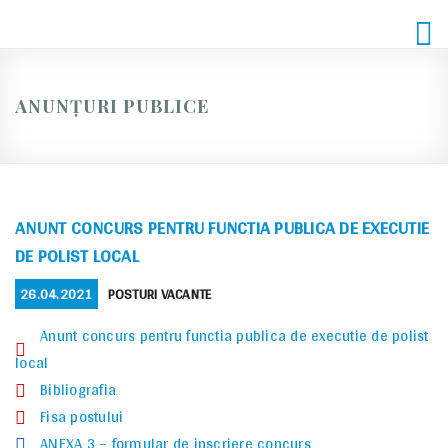
Skip
to
content
ANUNȚURI PUBLICE
ANUNT CONCURS PENTRU FUNCTIA PUBLICA DE EXECUTIE
DE POLIST LOCAL
POSTED
CATEGORIES
26.04.2021
POSTURI VACANTE
ON
Anunt concurs pentru functia publica de executie de polist
local
Bibliografia
Fisa postului
ANEXA 3 – formular de inscriere concurs