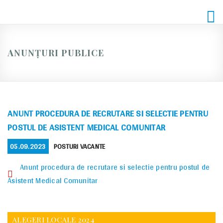
Skip
to
content
ANUNȚURI PUBLICE
ANUNT PROCEDURA DE RECRUTARE SI SELECTIE PENTRU
POSTUL DE ASISTENT MEDICAL COMUNITAR
POSTED
CATEGORIES
05.09.2023
POSTURI VACANTE
ON
Anunt procedura de recrutare si selectie pentru postul de
Asistent Medical Comunitar
ALEGERI LOCALE 2024