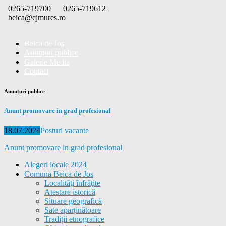
Skip
0265-719700
0265-719612
to
beica@cjmures.ro
content
Beica de Jos
Anunțuri publice
Galerie Media
Contact
Anunțuri publice
Anunt promovare in grad profesional
Posted
Categories
18.07.2024
Posturi vacante
on
Anunt promovare in grad profesional
Alegeri locale 2024
Comuna Beica de Jos
Localităţi înfrăţite
Atestare istorică
Situare geografică
Sate aparținătoare
Tradiții etnografice