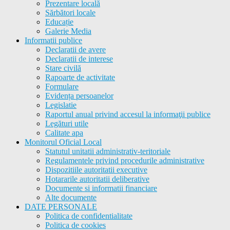
Prezentare locală
Sărbători locale
Educație
Galerie Media
Informatii publice
Declaratii de avere
Declaratii de interese
Stare civilă
Rapoarte de activitate
Formulare
Evidența persoanelor
Legislatie
Raportul anual privind accesul la informaţii publice
Legături utile
Calitate apa
Monitorul Oficial Local
Statutul unitatii administrativ-teritoriale
Regulamentele privind procedurile administrative
Dispozitiile autoritatii executive
Hotararile autoritatii deliberative
Documente si informatii financiare
Alte documente
DATE PERSONALE
Politica de confidentialitate
Politica de cookies