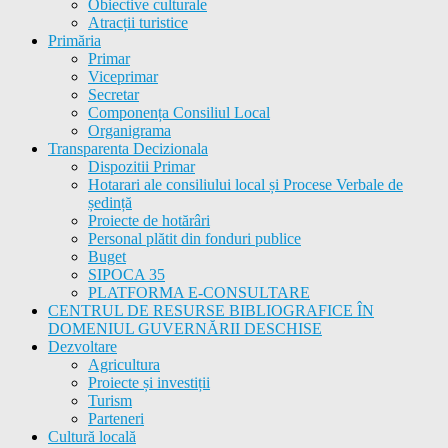
Obiective culturale
Atracții turistice
Primăria
Primar
Viceprimar
Secretar
Componența Consiliul Local
Organigrama
Transparenta Decizionala
Dispozitii Primar
Hotarari ale consiliului local și Procese Verbale de
ședință
Proiecte de hotărâri
Personal plătit din fonduri publice
Buget
SIPOCA 35
PLATFORMA E-CONSULTARE
CENTRUL DE RESURSE BIBLIOGRAFICE ÎN
DOMENIUL GUVERNĂRII DESCHISE
Dezvoltare
Agricultura
Proiecte și investiții
Turism
Parteneri
Cultură locală