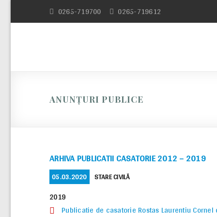
Skip
0265-719700
0265-719612
to
content
ANUNȚURI PUBLICE
ARHIVA PUBLICATII CASATORIE 2012 – 2019
POSTED
CATEGORIES
05.03.2020
STARE CIVILĂ
ON
2019
Publicatie de casatorie Rostas Laurentiu Cornel