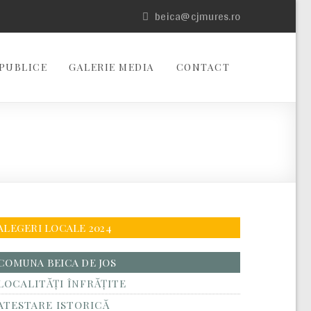
beica@cjmures.ro
PUBLICE
GALERIE MEDIA
CONTACT
ALEGERI LOCALE 2024
COMUNA BEICA DE JOS
LOCALITĂŢI ÎNFRĂŢITE
ATESTARE ISTORICĂ