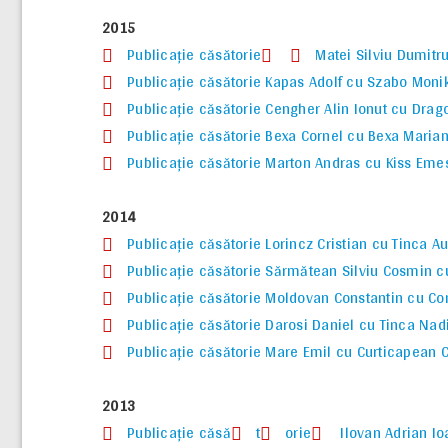
2015
Publicaţie căsătorie
Matei Silviu Dumitr
Publicaţie căsătorie Kapas Adolf cu Szabo Moni
Publicaţie căsătorie Cengher Alin Ionut cu Drag
Publicaţie căsătorie Bexa Cornel cu Bexa Maria
Publicaţie căsătorie Marton Andras cu Kiss Eme
2014
Publicaţie căsătorie Lorincz Cristian cu Tinca A
Publicaţie căsătorie Sărmătean Silviu Cosmin c
Publicaţie căsătorie Moldovan Constantin cu Co
Publicaţie căsătorie Darosi Daniel cu Tinca Nad
Publicaţie căsătorie Mare Emil cu Curticapean 
2013
Publicaţie căsă
t
orie
Ilovan Adrian Io