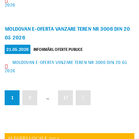
2026
MOLDOVAN E-OFERTA VANZARE TEREN NR 3006 DIN 20
05 2026
POSTED
CATEGORIES
21.05.2026
INFORMĂRI
,
OFERTE PUBLICE
ON
MOLDOVAN E-OFERTA VANZARE TEREN NR 3006 DIN 20 05
2026
PAGINAȚIE
Page
Page
Page
Next
1
2
…
17
ARTICOLE
page
ALEGERI LOCALE 2024