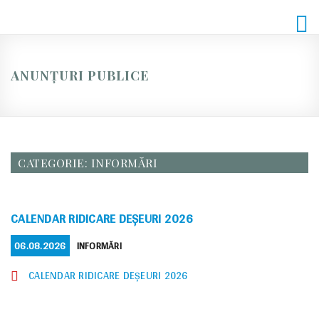
Skip
to
content
ANUNȚURI PUBLICE
CATEGORIE:
INFORMĂRI
CALENDAR RIDICARE DEȘEURI 2026
POSTED
CATEGORIES
06.08.2026
INFORMĂRI
ON
CALENDAR RIDICARE DEȘEURI 2026