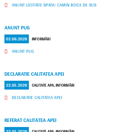
ANUNT LICITATIE SPATIU CAMIN BEICA DE SUS
ANUNT PUG
POSTED
CATEGORIES
02.06.2026
INFORMĂRI
ON
ANUNT PUG
DECLARATIE CALITATEA APEI
POSTED
CATEGORIES
22.05.2026
CALITATE APA
,
INFORMĂRI
ON
DECLARATIE CALITATEA APEI
REFERAT CALITATEA APEI
POSTED
CATEGORIES
22.05.2026
CALITATE APA
,
INFORMĂRI