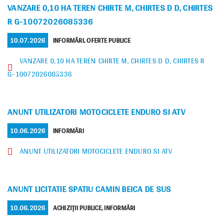
VANZARE 0,10 HA TEREN CHIRTE M, CHIRTES D D, CHIRTES
R G-10072026085336
POSTED
CATEGORIES
10.07.2026
INFORMĂRI
,
OFERTE PUBLICE
ON
VANZARE 0,10 HA TEREN CHIRTE M, CHIRTES D D, CHIRTES R
G-10072026085336
ANUNT UTILIZATORI MOTOCICLETE ENDURO SI ATV
POSTED
CATEGORIES
10.06.2026
INFORMĂRI
ON
ANUNT UTILIZATORI MOTOCICLETE ENDURO SI ATV
ANUNT LICITATIE SPATIU CAMIN BEICA DE SUS
POSTED
CATEGORIES
10.06.2026
ACHIZIȚII PUBLICE
,
INFORMĂRI
ON