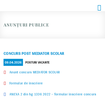
Skip
to
content
ANUNȚURI PUBLICE
CONCURS POST MEDIATOR SCOLAR
POSTED
CATEGORIES
09.04.2026
POSTURI VACANTE
ON
Anunt concurs MEDIATOR SCOLAR
Formular de inscriere
ANEXA 2 din hg 1336 2022 – formular inscriere concurs