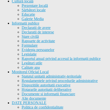
Cultură locală
Prezentare locală
Sărbători locale
Educație
Galerie Media
Informatii publice
Declaratii de avere
Declaratii de interese
Stare civilă
Rapoarte de activitate
Formulare
Evidența persoanelor
Legislatie
Raportul anual privind accesul la informaţii publice
Legături utile
Calitate apa
Monitorul Oficial Local
Statutul unitatii administrativ-teritoriale
Regulamentele privind procedurile administrative
Dispozitiile autoritatii executive
Hotararile autoritatii deliberative
Documente si informatii financiare
Alte documente
DATE PERSONALE
Politica de confidentialitate