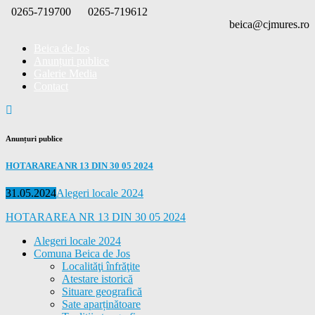
Skip
0265-719700
0265-719612
to
beica@cjmures.ro
content
Beica de Jos
Anunțuri publice
Galerie Media
Contact
Anunțuri publice
HOTARAREA NR 13 DIN 30 05 2024
Posted
Categories
31.05.2024
Alegeri locale 2024
on
HOTARAREA NR 13 DIN 30 05 2024
Alegeri locale 2024
Comuna Beica de Jos
Localităţi înfrăţite
Atestare istorică
Situare geografică
Sate aparținătoare