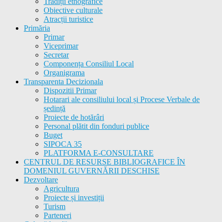
Tradiții etnografice
Obiective culturale
Atracții turistice
Primăria
Primar
Viceprimar
Secretar
Componența Consiliul Local
Organigrama
Transparenta Decizionala
Dispozitii Primar
Hotarari ale consiliului local și Procese Verbale de
ședință
Proiecte de hotărâri
Personal plătit din fonduri publice
Buget
SIPOCA 35
PLATFORMA E-CONSULTARE
CENTRUL DE RESURSE BIBLIOGRAFICE ÎN
DOMENIUL GUVERNĂRII DESCHISE
Dezvoltare
Agricultura
Proiecte și investiții
Turism
Parteneri