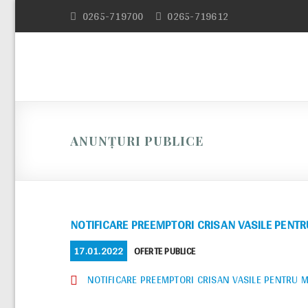
Skip
0265-719700
0265-719612
to
content
ANUNȚURI PUBLICE
NOTIFICARE PREEMPTORI CRISAN VASILE PEN
POSTED
CATEGORIES
17.01.2022
OFERTE PUBLICE
ON
NOTIFICARE PREEMPTORI CRISAN VASILE PENTRU