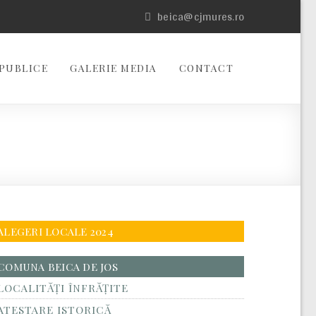
beica@cjmures.ro
PUBLICE
GALERIE MEDIA
CONTACT
ALEGERI LOCALE 2024
COMUNA BEICA DE JOS
LOCALITĂŢI ÎNFRĂŢITE
ATESTARE ISTORICĂ