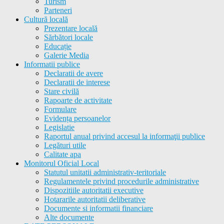
Turism
Parteneri
Cultură locală
Prezentare locală
Sărbători locale
Educație
Galerie Media
Informatii publice
Declaratii de avere
Declaratii de interese
Stare civilă
Rapoarte de activitate
Formulare
Evidența persoanelor
Legislatie
Raportul anual privind accesul la informaţii publice
Legături utile
Calitate apa
Monitorul Oficial Local
Statutul unitatii administrativ-teritoriale
Regulamentele privind procedurile administrative
Dispozitiile autoritatii executive
Hotararile autoritatii deliberative
Documente si informatii financiare
Alte documente