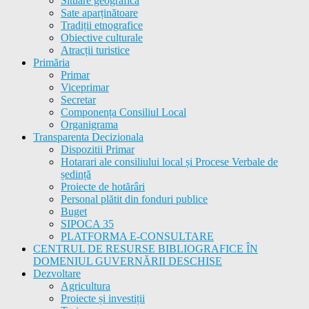
Situare geografică
Sate aparținătoare
Tradiții etnografice
Obiective culturale
Atracții turistice
Primăria
Primar
Viceprimar
Secretar
Componența Consiliul Local
Organigrama
Transparenta Decizionala
Dispozitii Primar
Hotarari ale consiliului local și Procese Verbale de
ședință
Proiecte de hotărâri
Personal plătit din fonduri publice
Buget
SIPOCA 35
PLATFORMA E-CONSULTARE
CENTRUL DE RESURSE BIBLIOGRAFICE ÎN
DOMENIUL GUVERNĂRII DESCHISE
Dezvoltare
Agricultura
Proiecte și investiții