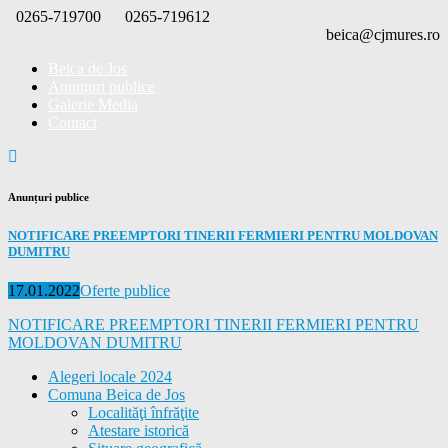
Skip
0265-719700
0265-719612
to
beica@cjmures.ro
content
Beica de Jos
Anunțuri publice
Galerie Media
Contact
Anunțuri publice
NOTIFICARE PREEMPTORI TINERII FERMIERI PENTRU MOLDOVAN
DUMITRU
Posted
Categories
17.01.2022
Oferte publice
on
NOTIFICARE PREEMPTORI TINERII FERMIERI PENTRU
MOLDOVAN DUMITRU
Alegeri locale 2024
Comuna Beica de Jos
Localităţi înfrăţite
Atestare istorică