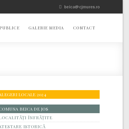
beica@cjmures.ro
PUBLICE
GALERIE MEDIA
CONTACT
ALEGERI LOCALE 2024
COMUNA BEICA DE JOS
LOCALITĂŢI ÎNFRĂŢITE
ATESTARE ISTORICĂ