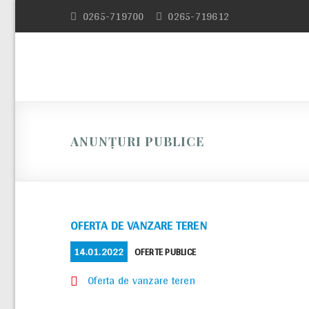
Skip
0265-719700
0265-719612
to
content
ANUNȚURI PUBLICE
OFERTA DE VANZARE TEREN
POSTED
CATEGORIES
14.01.2022
OFERTE PUBLICE
ON
Oferta de vanzare teren