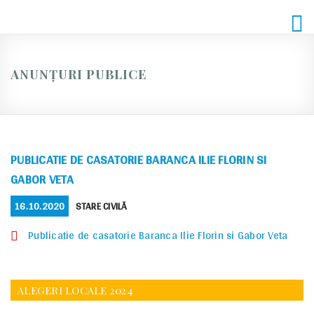
Skip
to
content
ANUNȚURI PUBLICE
PUBLICATIE DE CASATORIE BARANCA ILIE FLORIN SI
GABOR VETA
POSTED
CATEGORIES
16.10.2020
STARE CIVILĂ
ON
Publicatie de casatorie Baranca Ilie Florin si Gabor Veta
ALEGERI LOCALE 2024