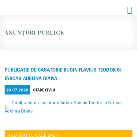
Skip
to
content
ANUNȚURI PUBLICE
PUBLICATIE DE CASATORIE BUCIN FLAVIUS TEODOR SI
FARCAS ADELINA DIANA
POSTED
CATEGORIES
29.07.2020
STARE CIVILĂ
ON
Publicatie de casatorie Bucin Flavius Teodor si Farcas
Adelina Diana
ALEGERI LOCALE 2024