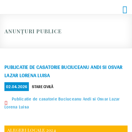
Skip
to
content
ANUNȚURI PUBLICE
PUBLICATIE DE CASATORIE BUCIUCEANU ANDI SI OSVAR
LAZAR LORENA LUISA
POSTED
CATEGORIES
02.04.2026
STARE CIVILĂ
ON
Publicatie de casatorie Buciuceanu Andi si Osvar Lazar
Lorena Luisa
ALEGERI LOCALE 2024