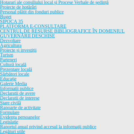
Hotarari ale consiliului local și Procese Verbale de ședință
Proiecte de hotărâri
Personal plătit din fonduri publice
Buget
SIPOCA 35
PLATFORMA E-CONSULTARE
CENTRUL DE RESURSE BIBLIOGRAFICE ÎN DOMENIUL
GUVERNĂRII DESCHISE
Dezvoltare
Agricultura
Proiecte și investiții
Turism
Parteneri
Cultură locală
Prezentare locală
Sărbători locale
Educație
Galerie Media
Informatii publice
Declaratii de avere
Declaratii de interese
Stare civilă
Rapoarte de activitate
Formulare
Evidența persoanelor
Legislatie
Raportul anual privind accesul la informaţii publice
Legături utile