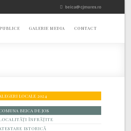
beica@cjmures.ro
PUBLICE
GALERIE MEDIA
CONTACT
ALEGERI LOCALE 2024
COMUNA BEICA DE JOS
LOCALITĂŢI ÎNFRĂŢITE
ATESTARE ISTORICĂ