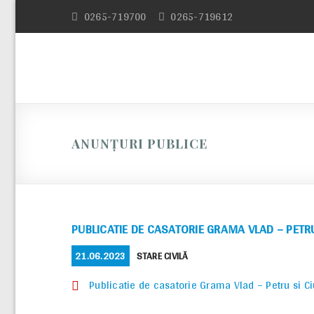
Skip
0265-719700
0265-719612
to
content
ANUNȚURI PUBLICE
PUBLICATIE DE CASATORIE GRAMA VLAD – PETR
POSTED
CATEGORIES
21.06.2023
STARE CIVILĂ
ON
Publicatie de casatorie Grama Vlad – Petru si C