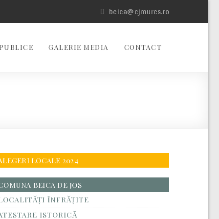
beica@cjmures.ro
PUBLICE
GALERIE MEDIA
CONTACT
ALEGERI LOCALE 2024
COMUNA BEICA DE JOS
LOCALITĂŢI ÎNFRĂŢITE
ATESTARE ISTORICĂ