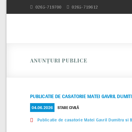
Skip
0265-719700
0265-719612
to
content
ANUNȚURI PUBLICE
PUBLICATIE DE CASATORIE MATEI GAVRIL DUMIT
POSTED
CATEGORIES
04.06.2026
STARE CIVILĂ
ON
Publicatie de casatorie Matei Gavril Dumitru si B