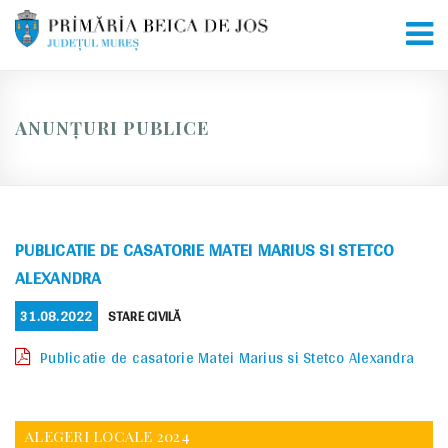
Skip
to
content
ANUNȚURI PUBLICE
PUBLICATIE DE CASATORIE MATEI MARIUS SI STETCO
ALEXANDRA
POSTED
CATEGORIES
31.08.2022
STARE CIVILĂ
ON
Publicatie de casatorie Matei Marius si Stetco Alexandra
ALEGERI LOCALE 2024