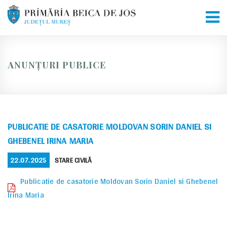
Skip
to
content
ANUNȚURI PUBLICE
PUBLICATIE DE CASATORIE MOLDOVAN SORIN DANIEL SI
GHEBENEL IRINA MARIA
POSTED
CATEGORIES
22.07.2025
STARE CIVILĂ
ON
Publicatie de casatorie Moldovan Sorin Daniel si Ghebenel
Irina Maria