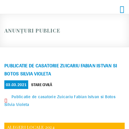
Skip
to
content
ANUNȚURI PUBLICE
PUBLICATIE DE CASATORIE ZUICARIU FABIAN ISTVAN SI
BOTOS SILVIA VIOLETA
POSTED
CATEGORIES
03.03.2021
STARE CIVILĂ
ON
Publicatie de casatorie Zuicariu Fabian Istvan si Botos
Silvia Violeta
ALEGERI LOCALE 2024