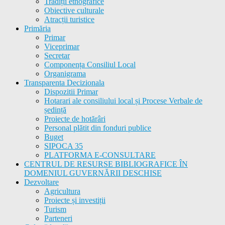
Tradiții etnografice
Obiective culturale
Atracții turistice
Primăria
Primar
Viceprimar
Secretar
Componența Consiliul Local
Organigrama
Transparenta Decizionala
Dispozitii Primar
Hotarari ale consiliului local și Procese Verbale de
ședință
Proiecte de hotărâri
Personal plătit din fonduri publice
Buget
SIPOCA 35
PLATFORMA E-CONSULTARE
CENTRUL DE RESURSE BIBLIOGRAFICE ÎN
DOMENIUL GUVERNĂRII DESCHISE
Dezvoltare
Agricultura
Proiecte și investiții
Turism
Parteneri