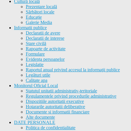
Cultură locală
Prezentare locală
Sărbători locale
Educație
Galerie Media
Informatii publice
Declaratii de avere
Declaratii de interese
Stare civilă
Rapoarte de activitate
Formulare
Evidența persoanelor
Legislatie
Raportul anual privind accesul la informaţii publice
Legături utile
Calitate apa
Monitorul Oficial Local
Statutul unitatii administrativ-teritoriale
Regulamentele privind procedurile administrative
Dispozitiile autoritatii executive
Hotararile autoritatii deliberative
Documente si informatii financiare
Alte documente
DATE PERSONALE
Politica de confidentialitate