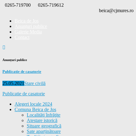
Skip
0265-719700
0265-719612
to
beica@cjmures.ro
content
Beica de Jos
Anunțuri publice
Galerie Media
Contact
Anunțuri publice
Publicatie de casatorie
Posted
Categories
25.05.2021
Stare civilă
on
Publicatie de casatorie
Alegeri locale 2024
Comuna Beica de Jos
Localităţi înfrăţite
Atestare istorică
Situare geografică
Sate aparținătoare