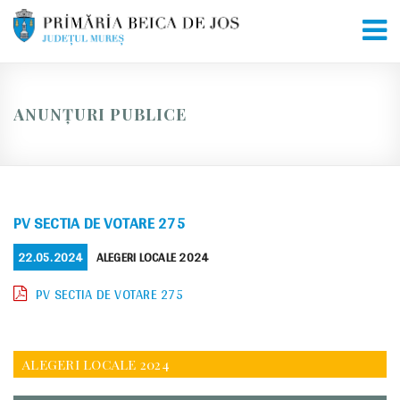
Skip
to
content
ANUNȚURI PUBLICE
PV SECTIA DE VOTARE 275
POSTED
CATEGORIES
22.05.2024
ALEGERI LOCALE 2024
ON
PV SECTIA DE VOTARE 275
ALEGERI LOCALE 2024