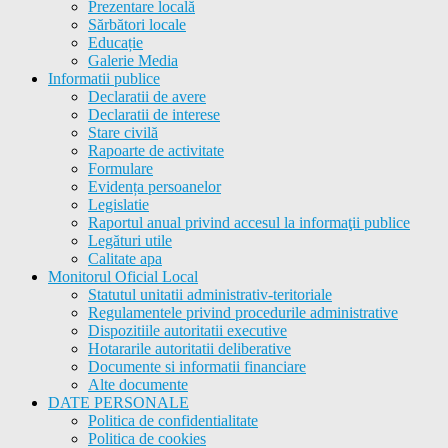
Prezentare locală
Sărbători locale
Educație
Galerie Media
Informatii publice
Declaratii de avere
Declaratii de interese
Stare civilă
Rapoarte de activitate
Formulare
Evidența persoanelor
Legislatie
Raportul anual privind accesul la informaţii publice
Legături utile
Calitate apa
Monitorul Oficial Local
Statutul unitatii administrativ-teritoriale
Regulamentele privind procedurile administrative
Dispozitiile autoritatii executive
Hotararile autoritatii deliberative
Documente si informatii financiare
Alte documente
DATE PERSONALE
Politica de confidentialitate
Politica de cookies