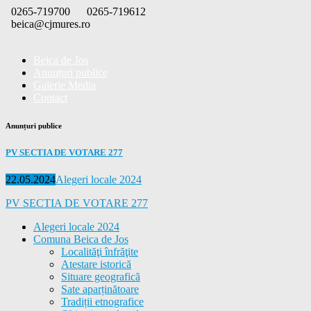
Skip
0265-719700
0265-719612
to
beica@cjmures.ro
content
Beica de Jos
Anunțuri publice
Galerie Media
Contact
Anunțuri publice
PV SECTIA DE VOTARE 277
Posted
Categories
22.05.2024
Alegeri locale 2024
on
PV SECTIA DE VOTARE 277
Alegeri locale 2024
Comuna Beica de Jos
Localităţi înfrăţite
Atestare istorică
Situare geografică
Sate aparținătoare
Tradiții etnografice