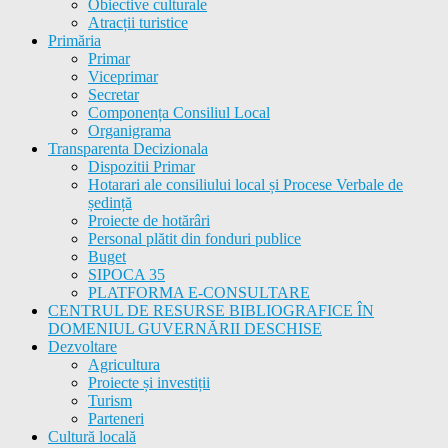
Obiective culturale
Atracții turistice
Primăria
Primar
Viceprimar
Secretar
Componența Consiliul Local
Organigrama
Transparenta Decizionala
Dispozitii Primar
Hotarari ale consiliului local și Procese Verbale de
ședință
Proiecte de hotărâri
Personal plătit din fonduri publice
Buget
SIPOCA 35
PLATFORMA E-CONSULTARE
CENTRUL DE RESURSE BIBLIOGRAFICE ÎN
DOMENIUL GUVERNĂRII DESCHISE
Dezvoltare
Agricultura
Proiecte și investiții
Turism
Parteneri
Cultură locală