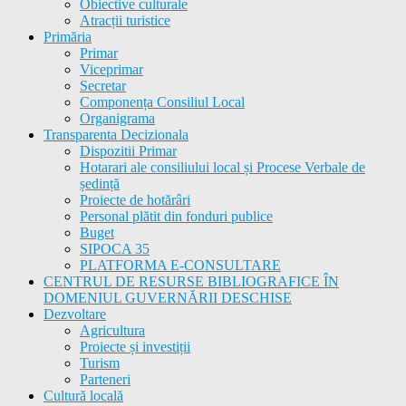
Obiective culturale
Atracții turistice
Primăria
Primar
Viceprimar
Secretar
Componența Consiliul Local
Organigrama
Transparenta Decizionala
Dispozitii Primar
Hotarari ale consiliului local și Procese Verbale de
ședință
Proiecte de hotărâri
Personal plătit din fonduri publice
Buget
SIPOCA 35
PLATFORMA E-CONSULTARE
CENTRUL DE RESURSE BIBLIOGRAFICE ÎN
DOMENIUL GUVERNĂRII DESCHISE
Dezvoltare
Agricultura
Proiecte și investiții
Turism
Parteneri
Cultură locală