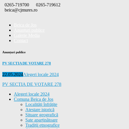
Skip
0265-719700
0265-719612
to
beica@cjmures.ro
content
Beica de Jos
Anunțuri publice
Galerie Media
Contact
Anunțuri publice
PV SECTIA DE VOTARE 278
Posted
Categories
22.05.2024
Alegeri locale 2024
on
PV SECTIA DE VOTARE 278
Alegeri locale 2024
Comuna Beica de Jos
Localităţi înfrăţite
Atestare istorică
Situare geografică
Sate aparținătoare
Tradiții etnografice