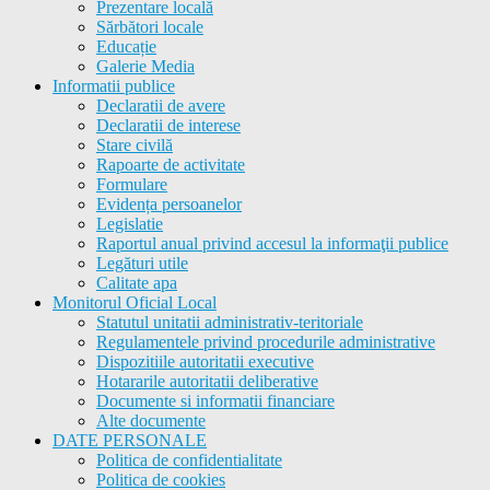
Prezentare locală
Sărbători locale
Educație
Galerie Media
Informatii publice
Declaratii de avere
Declaratii de interese
Stare civilă
Rapoarte de activitate
Formulare
Evidența persoanelor
Legislatie
Raportul anual privind accesul la informaţii publice
Legături utile
Calitate apa
Monitorul Oficial Local
Statutul unitatii administrativ-teritoriale
Regulamentele privind procedurile administrative
Dispozitiile autoritatii executive
Hotararile autoritatii deliberative
Documente si informatii financiare
Alte documente
DATE PERSONALE
Politica de confidentialitate
Politica de cookies