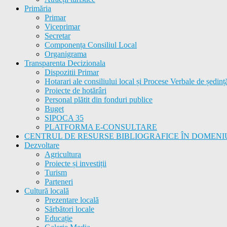
Primăria
Primar
Viceprimar
Secretar
Componența Consiliul Local
Organigrama
Transparenta Decizionala
Dispozitii Primar
Hotarari ale consiliului local și Procese Verbale de ședinț
Proiecte de hotărâri
Personal plătit din fonduri publice
Buget
SIPOCA 35
PLATFORMA E-CONSULTARE
CENTRUL DE RESURSE BIBLIOGRAFICE ÎN DOMENI
Dezvoltare
Agricultura
Proiecte și investiții
Turism
Parteneri
Cultură locală
Prezentare locală
Sărbători locale
Educație