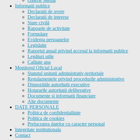
Galerie Media
Informatii publice
Declaratii de avere
Declaratii de interese
Stare civilă
Rapoarte de activitate
Formulare
Evidența persoanelor
Legislatie
Raportul anual privind accesul la informaţii publice
Legături utile
Calitate apa
Monitorul Oficial Local
Statutul unitatii administrativ-teritoriale
Regulamentele privind procedurile administrative
Dispozitiile autoritatii executive
Hotararile autoritatii deliberative
Documente si informatii financiare
Alte documente
DATE PERSONALE
Politica de confidentialitate
Politica de cookies
Prelucrarea datelor cu caracter personal
Integritate institutionala
Contact