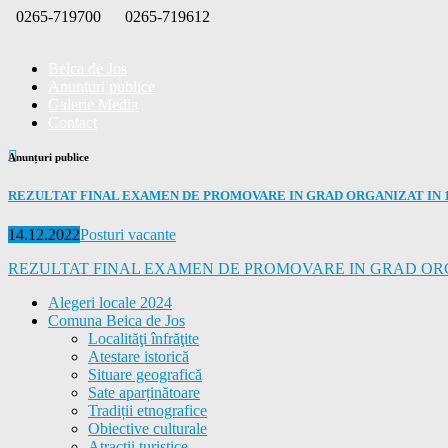
Skip
0265-719700
0265-719612
to
content
Beica de Jos
Anunțuri publice
Galerie Media
Contact
Anunțuri publice
REZULTAT FINAL EXAMEN DE PROMOVARE IN GRAD ORGANIZAT IN 14
Posted
Categories
14.12.2022
Posturi vacante
on
REZULTAT FINAL EXAMEN DE PROMOVARE IN GRAD ORGAN
Alegeri locale 2024
Comuna Beica de Jos
Localităţi înfrăţite
Atestare istorică
Situare geografică
Sate aparținătoare
Tradiții etnografice
Obiective culturale
Atracții turistice