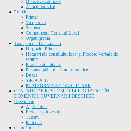
Obiective culturale
Atracții turistice
Primăria
Primar
Viceprimar
Secretar
Componența Consiliul Local
Organigrama
Transparenta Decizionala
Dispozitii Primar
Hotarari ale consiliului local și Procese Verbale de
ședință
Proiecte de hotărâri
Personal plătit din fonduri publice
Buget
SIPOCA 35
PLATFORMA E-CONSULTARE
CENTRUL DE RESURSE BIBLIOGRAFICE ÎN
DOMENIUL GUVERNĂRII DESCHISE
Dezvoltare
Agricultura
Proiecte și investiții
Turism
Parteneri
Cultură locală