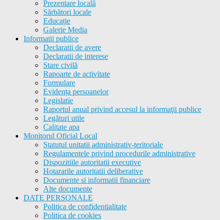
Prezentare locală
Sărbători locale
Educație
Galerie Media
Informatii publice
Declaratii de avere
Declaratii de interese
Stare civilă
Rapoarte de activitate
Formulare
Evidența persoanelor
Legislatie
Raportul anual privind accesul la informaţii publice
Legături utile
Calitate apa
Monitorul Oficial Local
Statutul unitatii administrativ-teritoriale
Regulamentele privind procedurile administrative
Dispozitiile autoritatii executive
Hotararile autoritatii deliberative
Documente si informatii financiare
Alte documente
DATE PERSONALE
Politica de confidentialitate
Politica de cookies