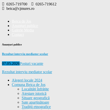
Skip
0265-719700
0265-719612
to
beica@cjmures.ro
content
Beica de Jos
Anunțuri publice
Galerie Media
Contact
Anunțuri publice
Rezultat interviu mediator scolar
Posted
Categories
07.05.2026
Posturi vacante
on
Rezultat interviu mediator scolar
Alegeri locale 2024
Comuna Beica de Jos
Localităţi înfrăţite
Atestare istorică
Situare geografică
Sate aparținătoare
Tradiții etnografice