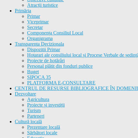
Atracții turistice
Primăria
Primar
Viceprimar
Secretar
Componența Consiliul Local
Organigrama
Transparenta Decizionala
Dispozitii Primar
Hotarari ale consiliului local și Procese Verbale de ședinț
Proiecte de hotărâri
Personal plătit din fonduri publice
Buget
SIPOCA 35
PLATFORMA E-CONSULTARE
CENTRUL DE RESURSE BIBLIOGRAFICE ÎN DOMENI
Dezvoltare
Agricultura
Proiecte și investiții
Turism
Parteneri
Cultură locală
Prezentare locală
Sărbători locale