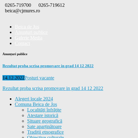
Skip
0265-719700
0265-719612
to
beica@cjmures.ro
content
Beica de Jos
Anunțuri publice
Galerie Media
Contact
Anunțuri publice
Rezultat proba scrisa promovare in grad 14 12 2022
Posted
Categories
14.12.2022
Posturi vacante
on
Rezultat proba scrisa promovare in grad 14 12 2022
Alegeri locale 2024
Comuna Beica de Jos
Localităţi înfrăţite
Atestare istorică
Situare geografică
Sate aparținătoare
Tradiții etnografice
Obiective culturale