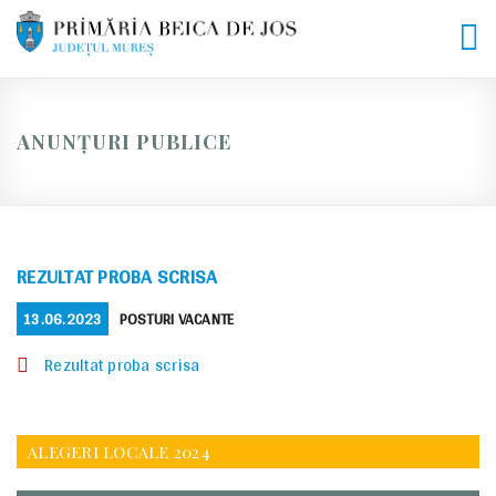
Skip
to
content
ANUNȚURI PUBLICE
REZULTAT PROBA SCRISA
POSTED
CATEGORIES
13.06.2023
POSTURI VACANTE
ON
Rezultat proba scrisa
ALEGERI LOCALE 2024