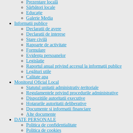
Prezentare locală
Sărbători locale
Educație
Galerie Media
Informatii publice
Declaratii de avere
Declaratii de interese
Stare civilă
Rapoarte de activitate
Formulare
Evidența persoanelor
Legislatie
Raportul anual privind accesul la informaţii publice
Legături utile
Calitate apa
Monitorul Oficial Local
Statutul unitatii administrativ-teritoriale
Regulamentele privind procedurile administrative
Dispozitiile autoritatii executive
Hotararile autoritatii deliberative
Documente si informatii financiare
Alte documente
DATE PERSONALE
Politica de confidentialitate
Politica de cookies