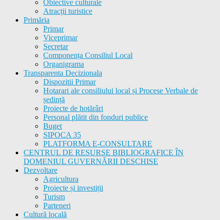
Obiective culturale
Atracții turistice
Primăria
Primar
Viceprimar
Secretar
Componența Consiliul Local
Organigrama
Transparenta Decizionala
Dispozitii Primar
Hotarari ale consiliului local și Procese Verbale de
ședință
Proiecte de hotărâri
Personal plătit din fonduri publice
Buget
SIPOCA 35
PLATFORMA E-CONSULTARE
CENTRUL DE RESURSE BIBLIOGRAFICE ÎN
DOMENIUL GUVERNĂRII DESCHISE
Dezvoltare
Agricultura
Proiecte și investiții
Turism
Parteneri
Cultură locală