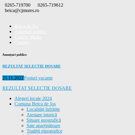
Skip
0265-719700
0265-719612
to
beica@cjmures.ro
content
Beica de Jos
Anunțuri publice
Galerie Media
Contact
Anunțuri publice
REZULTAT SELECTIE DOSARE
Posted
Categories
21.11.2022
Posturi vacante
on
REZULTAT SELECTIE DOSARE
Alegeri locale 2024
Comuna Beica de Jos
Localităţi înfrăţite
Atestare istorică
Situare geografică
Sate aparținătoare
Tradiții etnografice