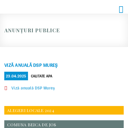
Skip
to
content
ANUNȚURI PUBLICE
VIZĂ ANUALĂ DSP MUREȘ
POSTED
CATEGORIES
23.04.2025
CALITATE APA
ON
Viză anuală DSP Mureș
ALEGERI LOCALE 2024
COMUNA BEICA DE JOS