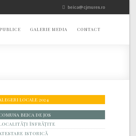
beica@cjmures.ro
PUBLICE
GALERIE MEDIA
CONTACT
ALEGERI LOCALE 2024
COMUNA BEICA DE JOS
LOCALITĂŢI ÎNFRĂŢITE
ATESTARE ISTORICĂ