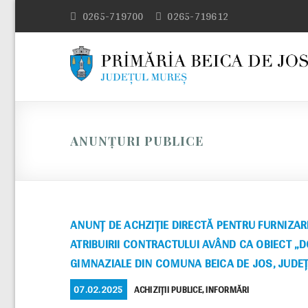
Skip
0265-719700
0265-719612
to
content
ANUNȚURI PUBLICE
ANUNŢ DE ACHZIȚIE DIRECTĂ PENTRU FURNIZAR
ATRIBUIRII CONTRACTULUI AVÂND CA OBIECT ,,D
GIMNAZIALE DIN COMUNA BEICA DE JOS, JUDE
POSTED
CATEGORIES
07.02.2025
ACHIZIȚII PUBLICE
,
INFORMĂRI
ON