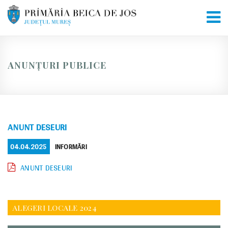
Skip
to
content
ANUNȚURI PUBLICE
ANUNT DESEURI
POSTED
CATEGORIES
04.04.2025
INFORMĂRI
ON
ANUNT DESEURI
ALEGERI LOCALE 2024