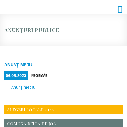
Skip
to
content
ANUNȚURI PUBLICE
ANUNȚ MEDIU
POSTED
CATEGORIES
06.06.2025
INFORMĂRI
ON
Anunț mediu
ALEGERI LOCALE 2024
COMUNA BEICA DE JOS