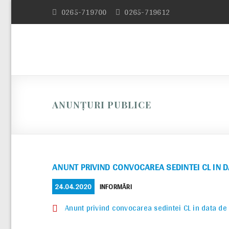
Skip
0265-719700
0265-719612
to
content
ANUNȚURI PUBLICE
ANUNT PRIVIND CONVOCAREA SEDINTEI CL IN D
POSTED
CATEGORIES
24.04.2020
INFORMĂRI
ON
Anunt privind convocarea sedintei CL in data de