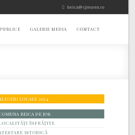
beica@cjmures.ro
PUBLICE
GALERIE MEDIA
CONTACT
ALEGERI LOCALE 2024
COMUNA BEICA DE JOS
LOCALITĂŢI ÎNFRĂŢITE
ATESTARE ISTORICĂ