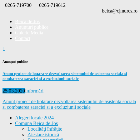
Skip
0265-719700
0265-719612
to
beica@cjmures.ro
content
Beica de Jos
Anunțuri publice
Galerie Media
Contact
Anunțuri publice
Anunt proiect de hotarare dezvoltarea sistemului de asistenta sociala si
combaterea saraciei si a excluziunii sociale
Posted
Categories
25.03.2020
Informări
on
Anunt proiect de hotarare dezvoltarea sistemului de asistenta sociala
si combaterea saraciei si a excluziunii sociale
Alegeri locale 2024
Comuna Beica de Jos
Localităţi înfrăţite
Atestare istorică