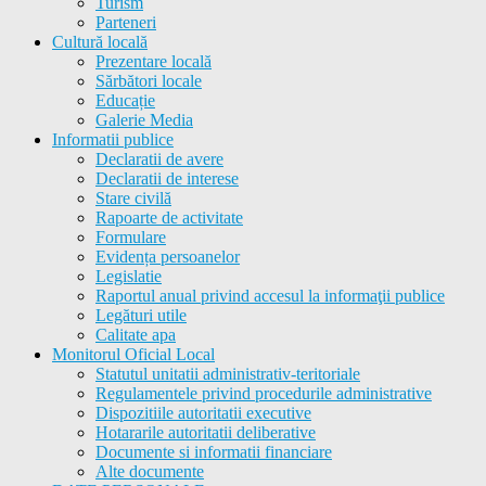
Turism
Parteneri
Cultură locală
Prezentare locală
Sărbători locale
Educație
Galerie Media
Informatii publice
Declaratii de avere
Declaratii de interese
Stare civilă
Rapoarte de activitate
Formulare
Evidența persoanelor
Legislatie
Raportul anual privind accesul la informaţii publice
Legături utile
Calitate apa
Monitorul Oficial Local
Statutul unitatii administrativ-teritoriale
Regulamentele privind procedurile administrative
Dispozitiile autoritatii executive
Hotararile autoritatii deliberative
Documente si informatii financiare
Alte documente