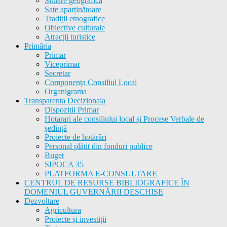
Situare geografică
Sate aparținătoare
Tradiții etnografice
Obiective culturale
Atracții turistice
Primăria
Primar
Viceprimar
Secretar
Componența Consiliul Local
Organigrama
Transparenta Decizionala
Dispozitii Primar
Hotarari ale consiliului local și Procese Verbale de
ședință
Proiecte de hotărâri
Personal plătit din fonduri publice
Buget
SIPOCA 35
PLATFORMA E-CONSULTARE
CENTRUL DE RESURSE BIBLIOGRAFICE ÎN
DOMENIUL GUVERNĂRII DESCHISE
Dezvoltare
Agricultura
Proiecte și investiții