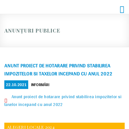
Skip
to
content
ANUNȚURI PUBLICE
ANUNT PROIECT DE HOTARARE PRIVIND STABILIREA
IMPOZITELOR SI TAXELOR INCEPAND CU ANUL 2022
POSTED
CATEGORIES
22.10.2021
INFORMĂRI
ON
Anunt proiect de hotarare privind stabilirea impozitelor si
taxelor incepand cu anul 2022
ALEGERI LOCALE 2024