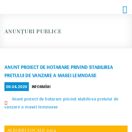
Skip
to
content
ANUNȚURI PUBLICE
ANUNT PROIECT DE HOTARARE PRIVIND STABILIREA
PRETULUI DE VANZARE A MASEI LEMNOASE
POSTED
CATEGORIES
09.04.2020
INFORMĂRI
ON
Anunt proiect de hotarare privind stabilirea pretului de
vanzare a masei lemnoase
ALEGERI LOCALE 2024