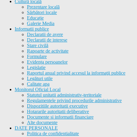
Cultură locală
Prezentare locală
Sărbători locale
Educație
Galerie Media
Informatii publice
Declaratii de avere
Declaratii de interese
Stare civilă
Rapoarte de activitate
Formulare
Evidența persoanelor
Legislatie
Raportul anual privind accesul la informaţii publice
Legături utile
Calitate apa
Monitorul Oficial Local
Statutul unitatii administrativ-teritoriale
Regulamentele privind procedurile administrative
Dispozitiile autoritatii executive
Hotararile autoritatii deliberative
Documente si informatii financiare
Alte documente
DATE PERSONALE
Politica de confidentialitate