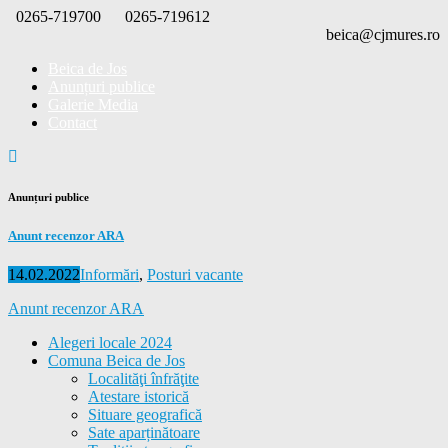
Skip
0265-719700
0265-719612
to
beica@cjmures.ro
content
Beica de Jos
Anunțuri publice
Galerie Media
Contact
Anunțuri publice
Anunt recenzor ARA
Posted
Categories
14.02.2022
Informări
,
Posturi vacante
on
Anunt recenzor ARA
Alegeri locale 2024
Comuna Beica de Jos
Localităţi înfrăţite
Atestare istorică
Situare geografică
Sate aparținătoare