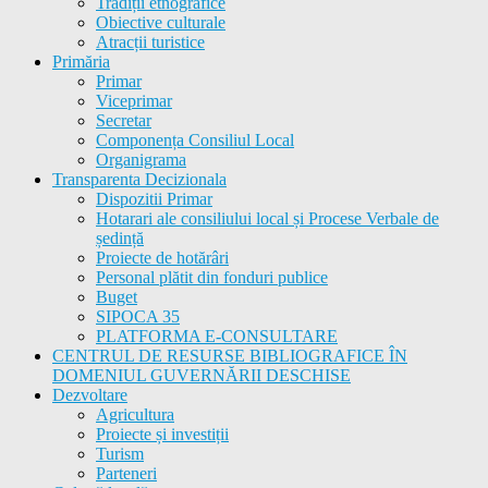
Tradiții etnografice
Obiective culturale
Atracții turistice
Primăria
Primar
Viceprimar
Secretar
Componența Consiliul Local
Organigrama
Transparenta Decizionala
Dispozitii Primar
Hotarari ale consiliului local și Procese Verbale de
ședință
Proiecte de hotărâri
Personal plătit din fonduri publice
Buget
SIPOCA 35
PLATFORMA E-CONSULTARE
CENTRUL DE RESURSE BIBLIOGRAFICE ÎN
DOMENIUL GUVERNĂRII DESCHISE
Dezvoltare
Agricultura
Proiecte și investiții
Turism
Parteneri