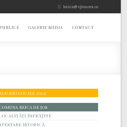
beica@cjmures.ro
PUBLICE
GALERIE MEDIA
CONTACT
ALEGERI LOCALE 2024
COMUNA BEICA DE JOS
LOCALITĂŢI ÎNFRĂŢITE
ATESTARE ISTORICĂ