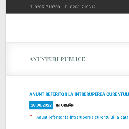
Skip
0265-719700
0265-719612
to
content
ANUNȚURI PUBLICE
ANUNT REFERITOR LA INTRERUPEREA CURENTULU
POSTED
CATEGORIES
16.06.2022
INFORMĂRI
ON
Anunt referitor la intreruperea curentului la dat