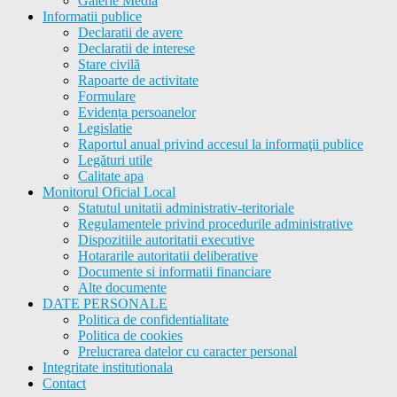
Galerie Media
Informatii publice
Declaratii de avere
Declaratii de interese
Stare civilă
Rapoarte de activitate
Formulare
Evidența persoanelor
Legislatie
Raportul anual privind accesul la informaţii publice
Legături utile
Calitate apa
Monitorul Oficial Local
Statutul unitatii administrativ-teritoriale
Regulamentele privind procedurile administrative
Dispozitiile autoritatii executive
Hotararile autoritatii deliberative
Documente si informatii financiare
Alte documente
DATE PERSONALE
Politica de confidentialitate
Politica de cookies
Prelucrarea datelor cu caracter personal
Integritate institutionala
Contact