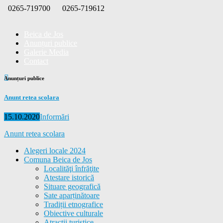
Skip
0265-719700
0265-719612
to
content
Beica de Jos
Anunțuri publice
Galerie Media
Contact
Anunțuri publice
Anunt retea scolara
Posted
Categories
15.10.2020
Informări
on
Anunt retea scolara
Alegeri locale 2024
Comuna Beica de Jos
Localităţi înfrăţite
Atestare istorică
Situare geografică
Sate aparținătoare
Tradiții etnografice
Obiective culturale
Atracții turistice