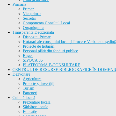
Primăria
Primar
Viceprimar
Secretar
Componența Consiliul Local
Organigrama
Transparenta Decizionala
Dispozitii Primar
Hotarari ale consiliului local și Procese Verbale de ședinț
Proiecte de hotărâri
Personal plătit din fonduri publice
Buget
SIPOCA 35
PLATFORMA E-CONSULTARE
CENTRUL DE RESURSE BIBLIOGRAFICE ÎN DOMENI
Dezvoltare
Agricultura
Proiecte și investiții
Turism
Parteneri
Cultură locală
Prezentare locală
Sărbători locale
Educație