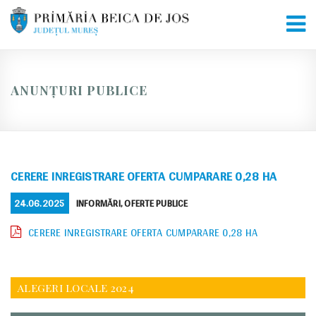
Skip
to
content
ANUNȚURI PUBLICE
CERERE INREGISTRARE OFERTA CUMPARARE 0,28 HA
POSTED
CATEGORIES
24.06.2025
INFORMĂRI
,
OFERTE PUBLICE
ON
CERERE INREGISTRARE OFERTA CUMPARARE 0,28 HA
ALEGERI LOCALE 2024