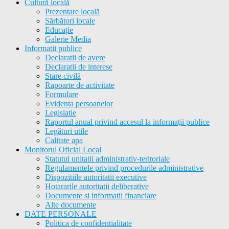
Cultură locală
Prezentare locală
Sărbători locale
Educație
Galerie Media
Informatii publice
Declaratii de avere
Declaratii de interese
Stare civilă
Rapoarte de activitate
Formulare
Evidența persoanelor
Legislatie
Raportul anual privind accesul la informaţii publice
Legături utile
Calitate apa
Monitorul Oficial Local
Statutul unitatii administrativ-teritoriale
Regulamentele privind procedurile administrative
Dispozitiile autoritatii executive
Hotararile autoritatii deliberative
Documente si informatii financiare
Alte documente
DATE PERSONALE
Politica de confidentialitate