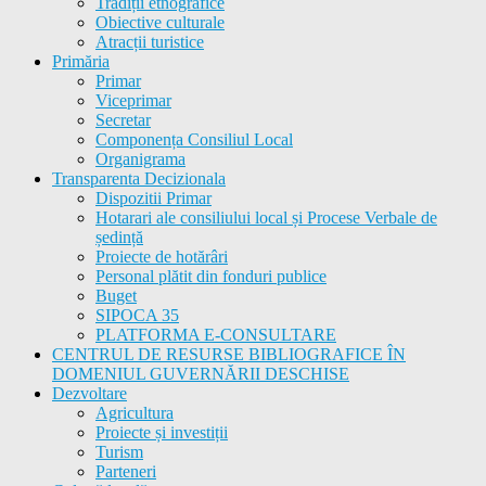
Tradiții etnografice
Obiective culturale
Atracții turistice
Primăria
Primar
Viceprimar
Secretar
Componența Consiliul Local
Organigrama
Transparenta Decizionala
Dispozitii Primar
Hotarari ale consiliului local și Procese Verbale de
ședință
Proiecte de hotărâri
Personal plătit din fonduri publice
Buget
SIPOCA 35
PLATFORMA E-CONSULTARE
CENTRUL DE RESURSE BIBLIOGRAFICE ÎN
DOMENIUL GUVERNĂRII DESCHISE
Dezvoltare
Agricultura
Proiecte și investiții
Turism
Parteneri