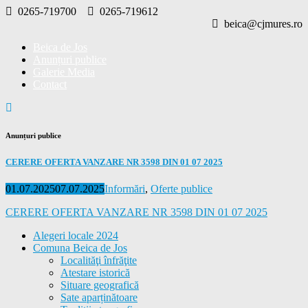
Skip
0265-719700
0265-719612
to
beica@cjmures.ro
content
Beica de Jos
Anunțuri publice
Galerie Media
Contact
Anunțuri publice
CERERE OFERTA VANZARE NR 3598 DIN 01 07 2025
Posted
Categories
01.07.2025
07.07.2025
Informări
,
Oferte publice
on
CERERE OFERTA VANZARE NR 3598 DIN 01 07 2025
Alegeri locale 2024
Comuna Beica de Jos
Localităţi înfrăţite
Atestare istorică
Situare geografică
Sate aparținătoare